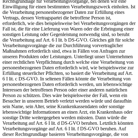
Rechtsgrundlage für Verarbeitungsvorgänge, bei denen wir eine
Einwilligung für einen bestimmten Verarbeitungszweck einholen. Ist
die Verarbeitung personenbezogener Daten zur Erfüllung eines
Vertrags, dessen Vertragspartei die betroffene Person ist,
erforderlich, wie dies beispielsweise bei Verarbeitungsvorgängen der
Fall ist, die für eine Lieferung von Waren oder die Erbringung einer
sonstigen Leistung oder Gegenleistung notwendig sind, so beruht
die Verarbeitung auf Art. 6 I lit. b DS-GVO. Gleiches gilt für solche
Verarbeitungsvorgänge die zur Durchführung vorvertraglicher
Maßnahmen erforderlich sind, etwa in Fällen von Anfragen zur
unseren Produkten oder Leistungen. Unterliegt unser Unternehmen
einer rechtlichen Verpflichtung durch welche eine Verarbeitung von
personenbezogenen Daten erforderlich wird, wie beispielsweise zur
Erfüllung steuerlicher Pflichten, so basiert die Verarbeitung auf Art.
6 I lit. c DS-GVO. In seltenen Fällen könnte die Verarbeitung von
personenbezogenen Daten erforderlich werden, um lebenswichtige
Interessen der betroffenen Person oder einer anderen natürlichen
Person zu schützen. Dies wäre beispielsweise der Fall, wenn ein
Besucher in unserem Betrieb verletzt werden würde und daraufhin
sein Name, sein Alter, seine Krankenkassendaten oder sonstige
lebenswichtige Informationen an einen Arzt, ein Krankenhaus oder
sonstige Dritte weitergegeben werden müssten. Dann würde die
Verarbeitung auf Art. 6 I lit. d DS-GVO beruhen. Letztlich könnten
Verarbeitungsvorgänge auf Art. 6 I lit. f DS-GVO beruhen. Auf
dieser Rechtsgrundlage basieren Verarbeitungsvorgänge, die von