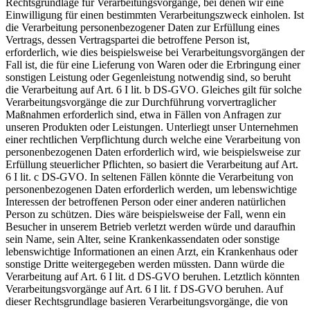
Rechtsgrundlage für Verarbeitungsvorgänge, bei denen wir eine
Einwilligung für einen bestimmten Verarbeitungszweck einholen. Ist
die Verarbeitung personenbezogener Daten zur Erfüllung eines
Vertrags, dessen Vertragspartei die betroffene Person ist,
erforderlich, wie dies beispielsweise bei Verarbeitungsvorgängen der
Fall ist, die für eine Lieferung von Waren oder die Erbringung einer
sonstigen Leistung oder Gegenleistung notwendig sind, so beruht
die Verarbeitung auf Art. 6 I lit. b DS-GVO. Gleiches gilt für solche
Verarbeitungsvorgänge die zur Durchführung vorvertraglicher
Maßnahmen erforderlich sind, etwa in Fällen von Anfragen zur
unseren Produkten oder Leistungen. Unterliegt unser Unternehmen
einer rechtlichen Verpflichtung durch welche eine Verarbeitung von
personenbezogenen Daten erforderlich wird, wie beispielsweise zur
Erfüllung steuerlicher Pflichten, so basiert die Verarbeitung auf Art.
6 I lit. c DS-GVO. In seltenen Fällen könnte die Verarbeitung von
personenbezogenen Daten erforderlich werden, um lebenswichtige
Interessen der betroffenen Person oder einer anderen natürlichen
Person zu schützen. Dies wäre beispielsweise der Fall, wenn ein
Besucher in unserem Betrieb verletzt werden würde und daraufhin
sein Name, sein Alter, seine Krankenkassendaten oder sonstige
lebenswichtige Informationen an einen Arzt, ein Krankenhaus oder
sonstige Dritte weitergegeben werden müssten. Dann würde die
Verarbeitung auf Art. 6 I lit. d DS-GVO beruhen. Letztlich könnten
Verarbeitungsvorgänge auf Art. 6 I lit. f DS-GVO beruhen. Auf
dieser Rechtsgrundlage basieren Verarbeitungsvorgänge, die von